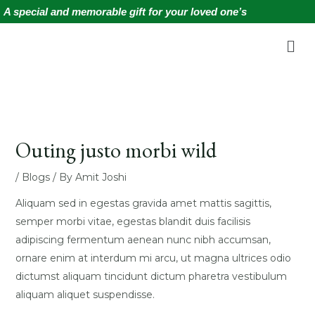
Skip
Post
A special and memorable gift for your loved one’s
to
navigation
Me
content
Outing justo morbi wild
/
Blogs
/ By
Amit Joshi
Aliquam sed in egestas gravida amet mattis sagittis,
semper morbi vitae, egestas blandit duis facilisis
adipiscing fermentum aenean nunc nibh accumsan,
ornare enim at interdum mi arcu, ut magna ultrices odio
dictumst aliquam tincidunt dictum pharetra vestibulum
aliquam aliquet suspendisse.