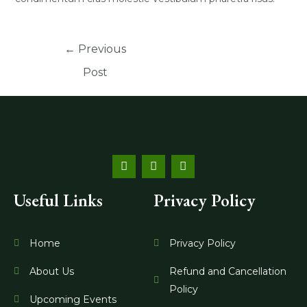
←
Previous
Post
F
I
Y
a
n
o
c
s
u
e
t
t
Useful Links
Privacy Policy
b
a
u
o
g
b
o
r
e
k
a
Home
Privacy Policy
m
About Us
Refund and Cancellation
Policy
Upcoming Events